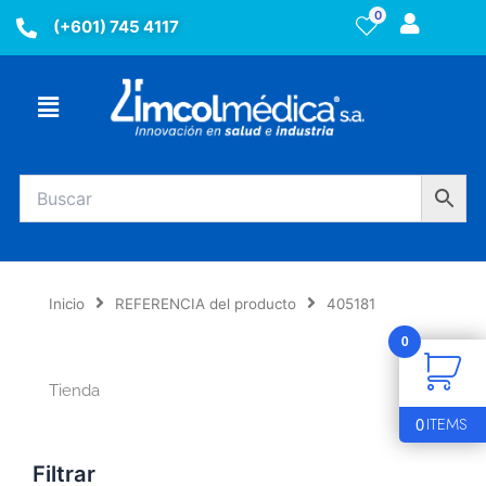
Ir
0
(+601) 745 4117
al
contenido
Menú
Inicio
REFERENCIA del producto
405181
0
Tienda
0
ITEMS
Filtrar