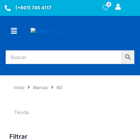
Ir
0
(+601) 745 4117
al
contenido
Menú
Inicio
Marcas
BD
Tienda
Filtrar