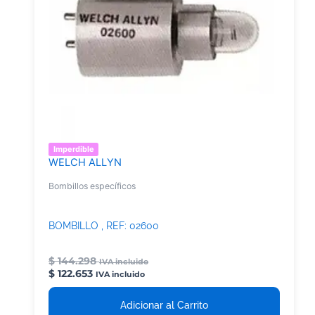
Imperdible
WELCH ALLYN
Bombillos específicos
BOMBILLO , REF: 02600
$
144.298
IVA incluido
$
122.653
IVA incluido
Adicionar al Carrito