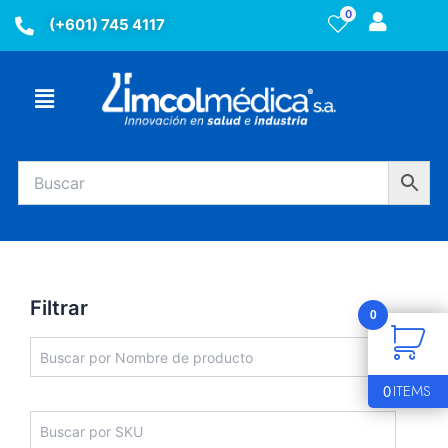
Ir
0
(+601) 745 4117
al
contenido
Menú
Filtrar
0
0
ITEMS