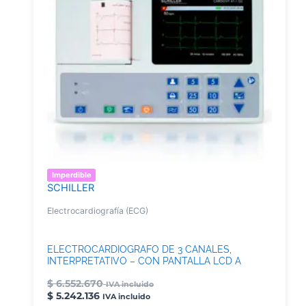
Imperdible
SCHILLER
Electrocardiografía (ECG)
ELECTROCARDIOGRAFO DE 3 CANALES,
INTERPRETATIVO – CON PANTALLA LCD A
COLOR. MODELO CARDIOVIT AT-1 G2
$
6.552.670
IVA incluido
$
5.242.136
IVA incluido