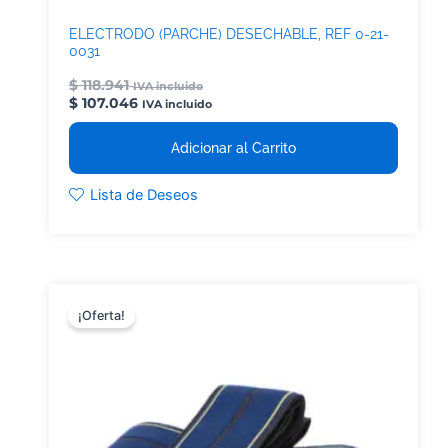
ELECTRODO (PARCHE) DESECHABLE, REF 0-21-
0031
$
118.941
IVA incluido
$
107.046
IVA incluido
Adicionar al Carrito
Lista de Deseos
¡Oferta!