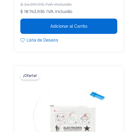
IVA incluido
$
24.991.915
IVA incluido
$
18.743.936
Adicionar al Carrito
Lista de Deseos
¡Oferta!