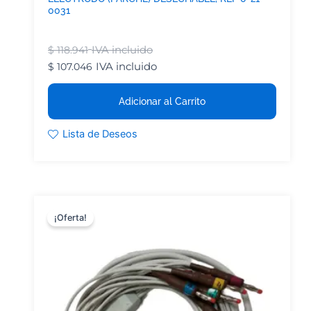
0031
IVA incluido
$
118.941
IVA incluido
$
107.046
Adicionar al Carrito
Lista de Deseos
¡Oferta!