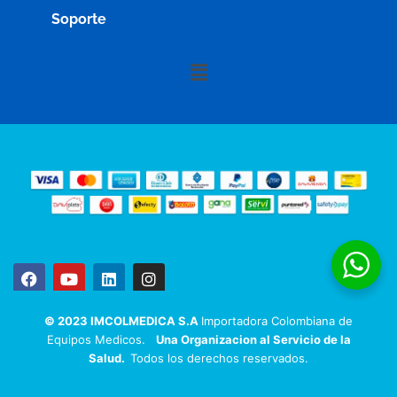
Soporte
Menú
F
Y
L
I
a
o
i
n
c
u
n
s
e
t
k
t
© 2023 IMCOLMEDICA S.A
Importadora Colombiana de
b
u
e
a
Equipos Medicos.
Una Organizacion al Servicio de la
o
b
d
g
Salud.
Todos los derechos reservados.
o
e
i
r
k
n
a