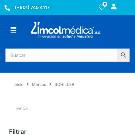
Ir
0
(+601) 745 4117
al
contenido
Menú
Inicio
Marcas
SCHILLER
Tienda
Filtrar