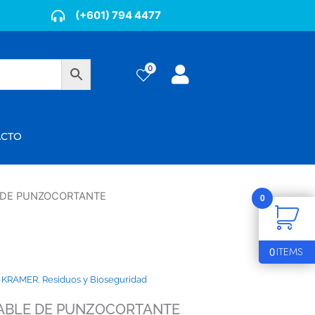
(+601) 794 4477
0
ÁCTO
 DE PUNZOCORTANTE
0
0
ITEMS
S KRAMER
,
Residuos y Bioseguridad
ABLE DE PUNZOCORTANTE