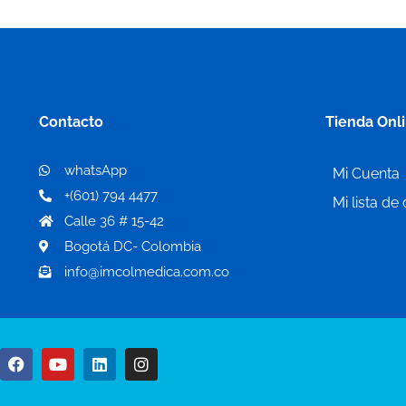
Contacto
Tienda Onl
whatsApp
Mi Cuenta
+(601) 794 4477
Mi lista de
Calle 36 # 15-42
Bogotá DC- Colombia
info@imcolmedica.com.co
F
Y
L
I
a
o
i
n
c
u
n
s
e
t
k
t