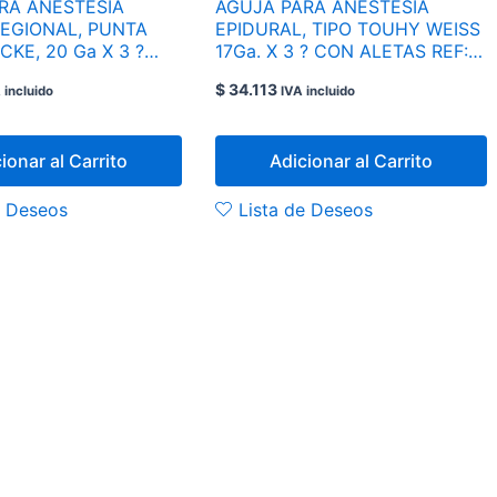
RA ANESTESIA
AGUJA PARA ANESTESIA
REGIONAL, PUNTA
EPIDURAL, TIPO TOUHY WEISS
 20 Ga X 3 ?
17Ga. X 3 ? CON ALETAS REF:
182
405191
$
34.113
 incluido
IVA incluido
ionar al Carrito
Adicionar al Carrito
e Deseos
Lista de Deseos