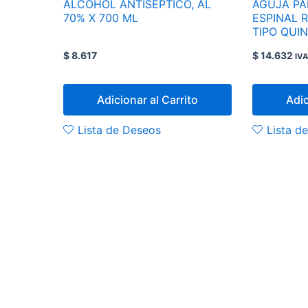
ALCOHOL ANTISEPTICO, AL
AGUJA PA
70% X 700 ML
ESPINAL 
TIPO QUINCKE,
REF: 405
$
8.617
$
14.632
IVA
Adicionar al Carrito
Adic
Lista de Deseos
Lista d