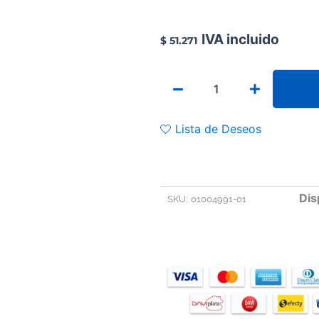
IVA incluido
$
51.271
RECOLECTOR
DESECHABLE
DE
PUNZOCORTANTE
Lista de Deseos
cantidad
Dis
SKU:
01004991-01