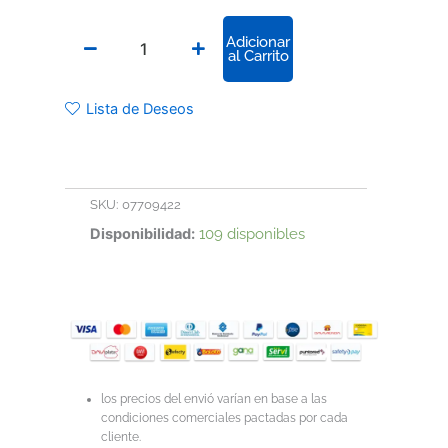
PRODEK
Adicionar
POLIPROPILENO
al Carrito
AZUL
MONOFILAMENTO
No.
Lista de Deseos
3/0
cantidad
SKU:
07709422
Disponibilidad:
109 disponibles
los precios del envió varían en base a las
condiciones comerciales pactadas por cada
cliente.