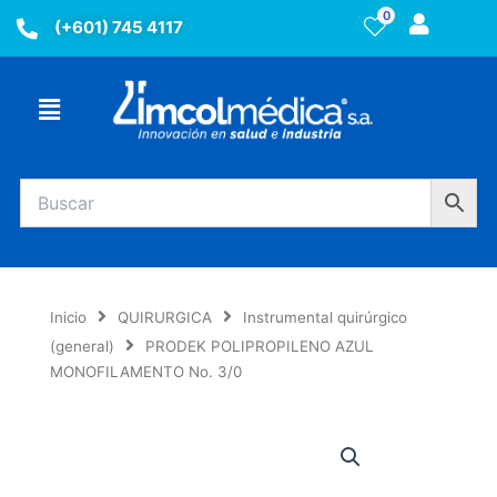
Ir
0
(+601) 745 4117
al
contenido
Menú
Inicio
QUIRURGICA
Instrumental quirúrgico
(general)
PRODEK POLIPROPILENO AZUL
MONOFILAMENTO No. 3/0