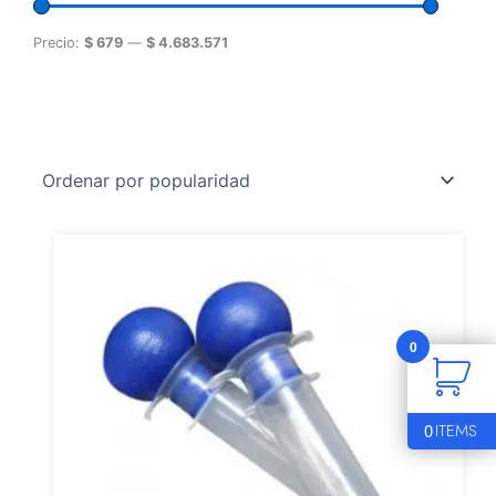
Precio:
$ 679
—
$ 4.683.571
0
0
ITEMS