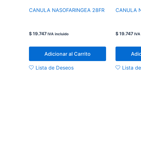
CANULA NASOFARINGEA 28FR
CANULA N
$
19.747
$
19.747
IVA incluido
IVA
Adicionar al Carrito
Adic
Lista de Deseos
Lista d