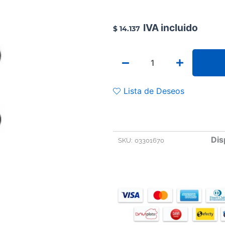
IVA incluido
$
14.137
PINZA
CAMPO
BACKAUS
9
Lista de Deseos
CMS
cantidad
Dis
SKU:
03301670