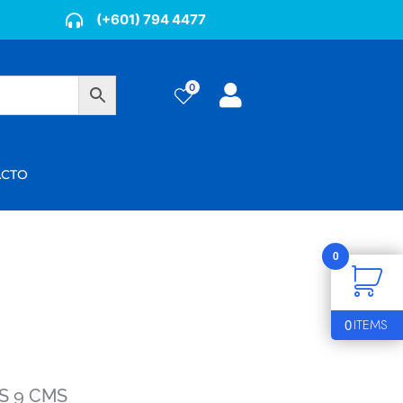
(+601) 794 4477
0
ÁCTO
0
0
ITEMS
S 9 CMS