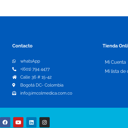
Contacto
Tienda Onl
whatsApp
Mi Cuenta
+(601) 794 4477
Mi lista de
Calle 36 # 15-42
Bogotá DC- Colombia
info@imcolmedica.com.co
F
Y
L
I
a
o
i
n