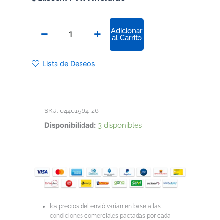
ESTUFA
Adicionar
DE
al Carrito
CULTIVO
PARA
LABORATORIO
Lista de Deseos
cantidad
SKU:
04401964-26
Disponibilidad:
3 disponibles
los precios del envió varían en base a las
condiciones comerciales pactadas por cada