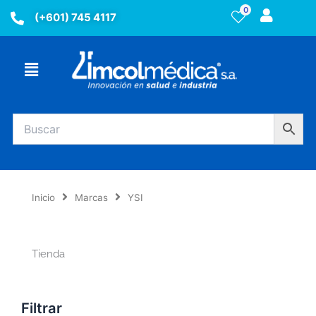
Ir
0
(+601) 745 4117
al
contenido
Menú
Inicio
Marcas
YSI
Tienda
Filtrar