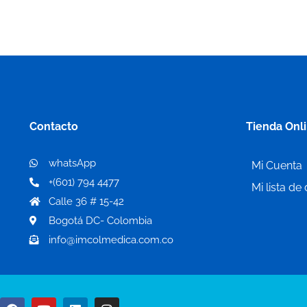
Contacto
Tienda Onl
whatsApp
Mi Cuenta
+(601) 794 4477
Mi lista de
Calle 36 # 15-42
Bogotá DC- Colombia
info@imcolmedica.com.co
F
Y
L
I