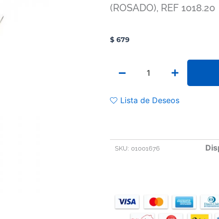
(ROSADO), REF 1018.20
$
679
CATETER
INTRAVENOSO
(CANULA
HEUER)
Lista de Deseos
No
20
G
(ROSADO),
REF
Dis
SKU:
01001676
1018.20
cantidad