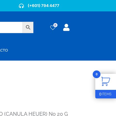
(+601) 794 4477
0
ÁCTO
0
0
ITEMS
 (CANULA HEUER) No 20 G