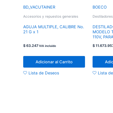
BD_VACUTAINER
BOECO
Accesorios y repuestos generales
Destiladores
AGUJA MULTIPLE, CALIBRE No.
DESTILAD
21 G x 1
MODELO T
110V, PAR
CONTINUA Y AUTOMATI
$
63.247
$
11.673.95
IVA incluido
REF BOE 8
Adicionar al Carrito
Adic
Lista de Deseos
Lista d