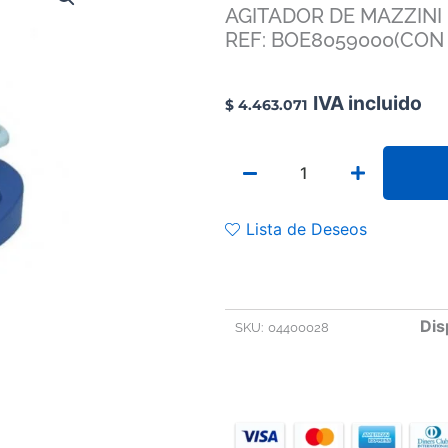
AGITADOR DE MAZZINI
REF: BOE8059000(CON 
IVA incluido
$
4.463.071
AGITADOR
DE
MAZZINI
UNIVERSALMODELO:
Lista de Deseos
OS-
20
REF:
BOE8059000(CON
PLATAFORMA,
Dis
SKU:
04400028
REF:
8059001)
cantidad