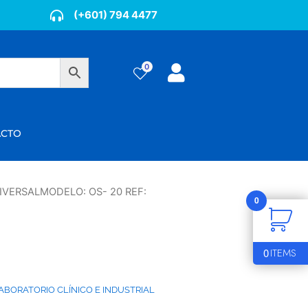
(+601) 794 4477
0
ÁCTO
IVERSALMODELO: OS- 20 REF:
0
0
ITEMS
ABORATORIO CLÍNICO E INDUSTRIAL