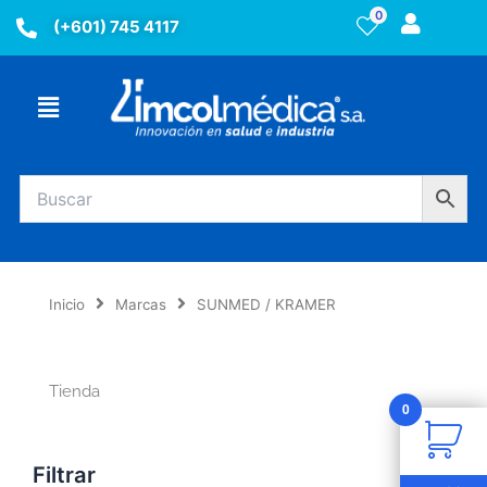
Ir
0
(+601) 745 4117
al
contenido
Menú
Inicio
Marcas
SUNMED / KRAMER
Tienda
0
Filtrar