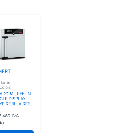
MERT
doras
cción)
DORA , REF: IN
NGLE DISPLAY
E REJILLA REF
4
IVA
3.483
do