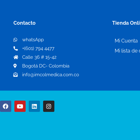
Contacto
Tienda Onl
whatsApp
Mi Cuenta
+(601) 794 4477
Mi lista de
Calle 36 # 15-42
Bogotá DC- Colombia
info@imcolmedica.com.co
F
Y
L
I
a
o
i
n
c
u
n
s
e
t
k
t
b
u
e
a
o
b
d
g
o
e
i
r