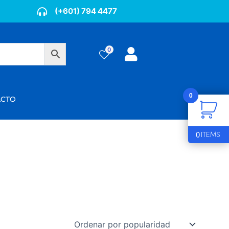
(+601) 794 4477
0
0
ÁCTO
0
ITEMS