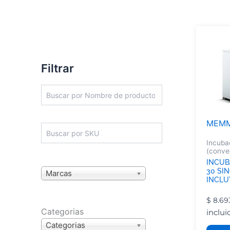
Filtrar
MEM
Incuba
(conve
INCUBA
30 SI
Marcas
INCLUY
E2888
$
8.69
Categorias
inclui
Categorias