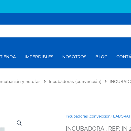
TIENDA
IMPERDIBLES
NOSOTROS
BLOG
CONT
Incubación y estufas
Incubadoras (convección)
INCUBADOR
Incubadoras (convección)
,
LABORATO
INCUBADORA , REF: IN 