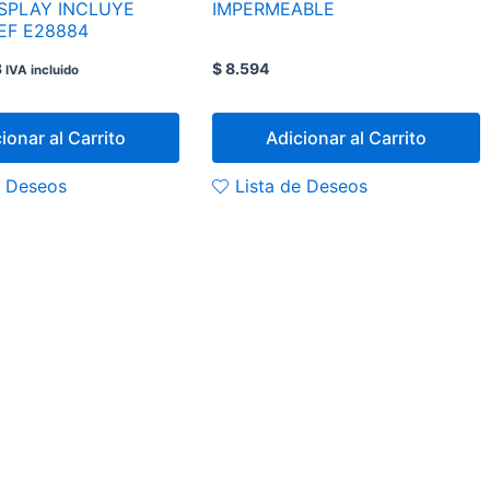
ISPLAY INCLUYE
IMPERMEABLE
EF E28884
3
$
8.594
IVA incluido
ionar al Carrito
Adicionar al Carrito
e Deseos
Lista de Deseos