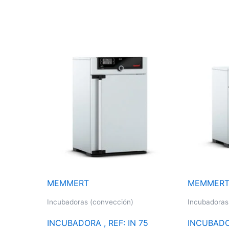
MEMMERT
MEMMER
Incubadoras (convección)
Incubadoras
INCUBADORA , REF: IN 75
INCUBADOR