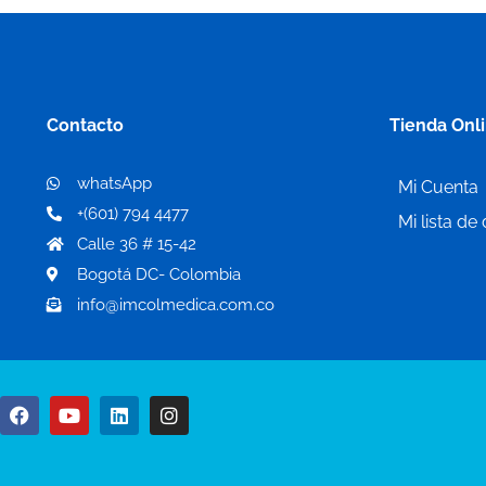
Contacto
Tienda Onl
whatsApp
Mi Cuenta
+(601) 794 4477
Mi lista de
Calle 36 # 15-42
Bogotá DC- Colombia
info@imcolmedica.com.co
F
Y
L
I
a
o
i
n
c
u
n
s
e
t
k
t
b
u
e
a