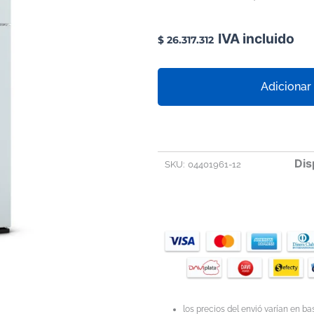
IVA incluido
$
26.317.312
INCUBADORA
Adicionar 
,
REF:
IN
260
SINGLE
DISPLAY
Dis
SKU:
04401961-12
cantidad
los precios del envió varían en b