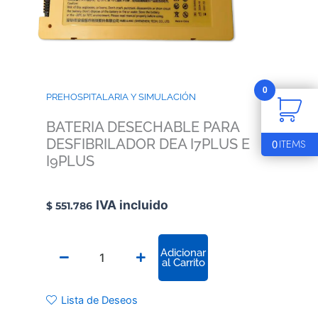
0
PREHOSPITALARIA Y SIMULACIÓN
BATERIA DESECHABLE PARA
DESFIBRILADOR DEA I7PLUS E
0
ITEMS
I9PLUS
IVA incluido
$
551.786
BATERIA
Adicionar
DESECHABLE
al Carrito
PARA
DESFIBRILADOR
DEA
Lista de Deseos
I7PLUS