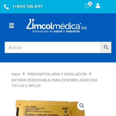
Ir
0
(+601) 745 4117
al
contenido
Menú
Inicio
PREHOSPITALARIA Y SIMULACIÓN
BATERIA DESECHABLE PARA DESFIBRILADOR DEA
I7PLUS E I9PLUS