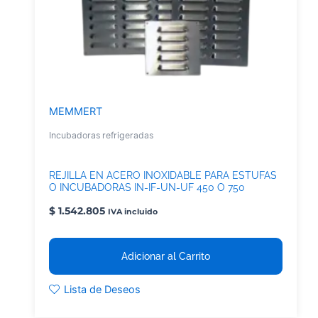
MEMMERT
Incubadoras refrigeradas
REJILLA EN ACERO INOXIDABLE PARA ESTUFAS
O INCUBADORAS IN-IF-UN-UF 450 O 750
SINGLE O TWIN DISPLAY, INCUBADORES
$
1.542.805
REFRIGERADOS ICP-450 O 750, IPP 450
IVA incluido
,CAMARAS CLIMATICAS HPP 750, ICH 750
Adicionar al Carrito
Lista de Deseos