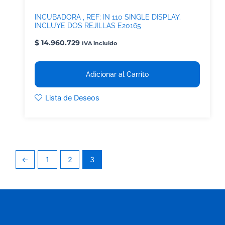
INCUBADORA , REF: IN 110 SINGLE DISPLAY.
INCLUYE DOS REJILLAS E20165
$
14.960.729
IVA incluido
Adicionar al Carrito
Lista de Deseos
←
1
2
3