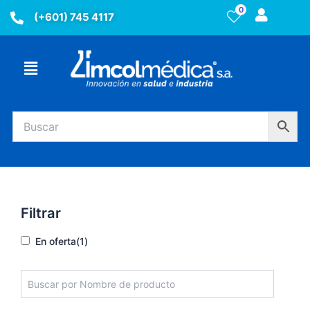
Ir
0
(+601) 745 4117
al
contenido
Menú
Filtrar
En oferta
(1)