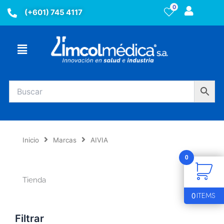
Ir
0
(+601) 745 4117
al
contenido
Menú
Inicio
Marcas
AIVIA
0
Tienda
0
ITEMS
Filtrar