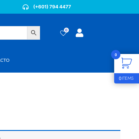
(+601) 794 4477
0
0
ÁCTO
0
ITEMS