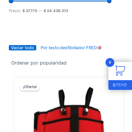
Precio:
$ 37.170
—
$ 24.436.313
Vaciar todo
Por texto:desfibrilador FRED
0
0
ITEMS
¡Oferta!