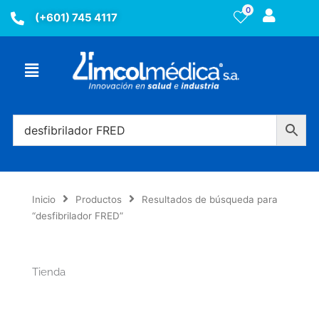
Ir
0
(+601) 745 4117
al
contenido
Menú
Inicio
Productos
Resultados de búsqueda para
“desfibrilador FRED”
Tienda