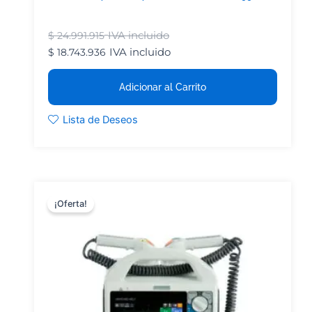
IVA incluido
$
24.991.915
IVA incluido
$
18.743.936
Adicionar al Carrito
Lista de Deseos
¡Oferta!